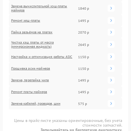
Замена вычислительной хэш-платы
1840 р
майнера
Ремонт хеш-платы
1495 р
Пайка разъёмов на платах
2070 р
Чистка хэш платы от масла
2645 р
(иммерсионная жидкость)
Настройка и оптимизация работы ASIC
1150 р
Прошивка асик-майнера
1150 р
Замена, перепайка чипа
1495 р
Ремонт платы майнера
1495 р
Замена кабелей, проводов, шин
575 р
Цены в прайс-листе указаны ориентировочные, без учета
стоимости запчастей.
Записывайтесь на бесплатную диагностику.