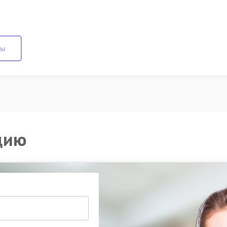
ны
цию