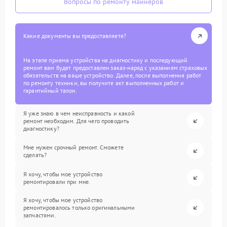
Вопросы по ремонту майнеров
Какие документы вы предоставляете?
На этапе приема устройства на диагностику и последующий
ремонт вам будет предоставлен заказ-наряд с указанием страховых
обязательств на ваше устройство. Далее, после выполнения работ
по ремонту техники, вы получите акт выполненных работ и
гарантийный талон.
Я уже знаю в чем неисправность и какой
ремонт необходим. Для чего проводить
диагностику?
Мне нужен срочный ремонт. Сможете
сделать?
Я хочу, чтобы мое устройство
ремонтировали при мне.
Я хочу, чтобы мое устройство
ремонтировалось только оригинальными
запчастями.