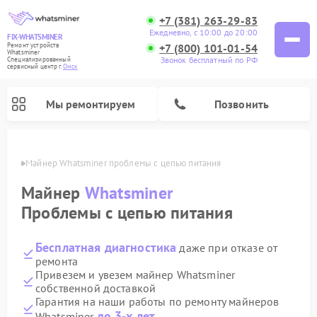
+7 (381) 263-29-83
Ежедневно, с 10:00 до 20:00
FIX-WHATSMINER
+7 (800) 101-01-54
Ремонт устройств
Whatsminer
Звонок бесплатный по РФ
Специализированный
cервисный центр г.
Омск
Мы ремонтируем
Позвонить
Омске
Майнер Whatsminer проблемы с цепью питания
Майнер
Whatsminer
Проблемы с цепью питания
Бесплатная диагностика
даже при отказе от
ремонта
Привезем и увезем майнер Whatsminer
собственной доставкой
Гарантия на наши работы по ремонту майнеров
до 3-х лет
Whatsminer