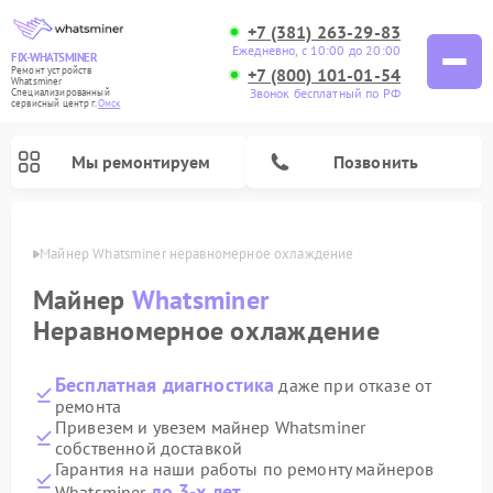
+7 (381) 263-29-83
Ежедневно, с 10:00 до 20:00
FIX-WHATSMINER
+7 (800) 101-01-54
Ремонт устройств
Whatsminer
Звонок бесплатный по РФ
Специализированный
cервисный центр г.
Омск
Мы ремонтируем
Позвонить
Омске
Майнер Whatsminer неравномерное охлаждение
Майнер
Whatsminer
Неравномерное охлаждение
Бесплатная диагностика
даже при отказе от
ремонта
Привезем и увезем майнер Whatsminer
собственной доставкой
Гарантия на наши работы по ремонту майнеров
до 3-х лет
Whatsminer