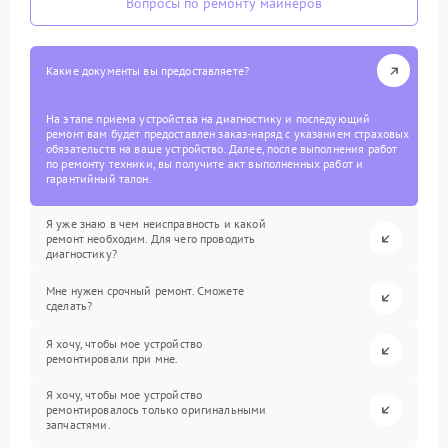
Вопросы по ремонту майнеров
Какие документы вы предоставляете?
На этапе приема устройства на диагностику и последующий
ремонт вам будет предоставлен заказ-наряд с указанием страховых
обязательств на ваше устройство. Далее, после выполнения работ
по ремонту техники, вы получите акт выполненных работ и
гарантийный талон.
Я уже знаю в чем неисправность и какой
ремонт необходим. Для чего проводить
диагностику?
Мне нужен срочный ремонт. Сможете
сделать?
Я хочу, чтобы мое устройство
ремонтировали при мне.
Я хочу, чтобы мое устройство
ремонтировалось только оригинальными
запчастями.